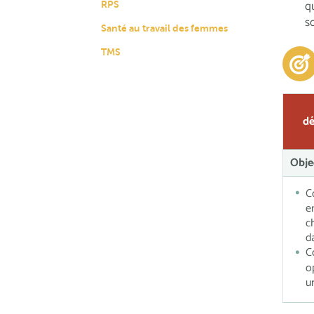
q
RPS
s
Santé au travail des femmes
TMS
dé
Obje
C
e
c
d
C
o
u