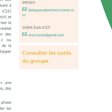
(MEDEF)
isant à
jlabaquere@uimmoccitanie.co
 (CSE)
m
017, et
iser le
SORIA Érick (CGT)
réalisé
on des
erick.soria7@gmail.com
r
2 ou
 de la
elopper
Consulter les outils
du groupe
rs une
es, des
e phase
ter les