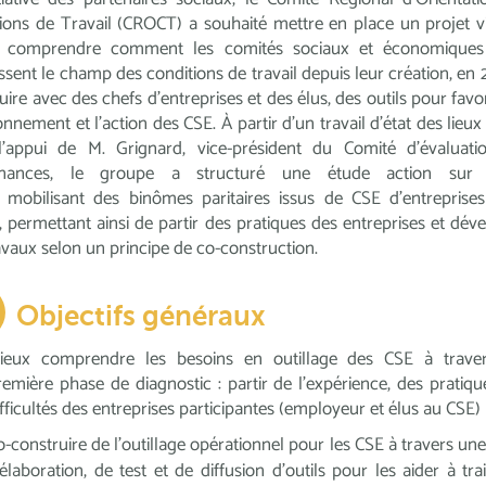
ions de Travail (CROCT) a souhaité mettre en place un projet v
 comprendre comment les comités sociaux et économiques
issent le champ des conditions de travail depuis leur création, en 2
uire avec des chefs d’entreprises et des élus, des outils pour favor
onnement et l’action des CSE. À partir d’un travail d’état des lieux 
l’appui de M. Grignard, vice-président du Comité d’évaluati
nnances, le groupe a structuré une étude action su
mobilisant des binômes paritaires issus de CSE d’entreprises
, permettant ainsi de partir des pratiques des entreprises et dév
avaux selon un principe de co-construction.
Objectifs généraux
ieux comprendre les besoins en outillage des CSE à trave
remière phase de diagnostic : partir de l'expérience, des pratiqu
ifficultés des entreprises participantes (employeur et élus au CSE)
o-construire de l’outillage opérationnel pour les CSE à travers un
’élaboration, de test et de diffusion d'outils pour les aider à trai