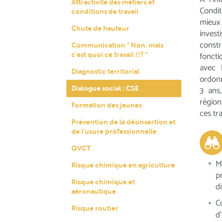
Attractivité des métiers et
Condit
conditions de travail
mieux
Chute de hauteur
invest
constr
Communication " Non, mais
foncti
c'est quoi ce travail !!? "
avec 
Diagnostic territorial
ordo
3
ans,
Dialogue social : CSE
région
Formation des jeunes
ces tr
Prévention de la désinsertion et
de l'usure professionnelle
QVCT
M
Risque chimique en agriculture
p
Risque chimique et
d
aéronautique
C
Risque routier
d