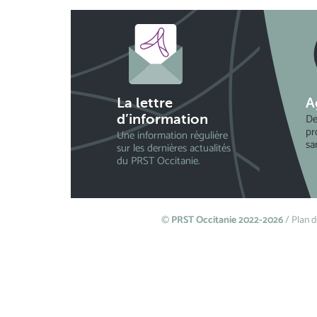
La lettre
A
De
d’information
pr
Une information régulière
sa
sur les dernières actualités
du PRST Occitanie.
©
PRST Occitanie 2022-2026
/
Plan d