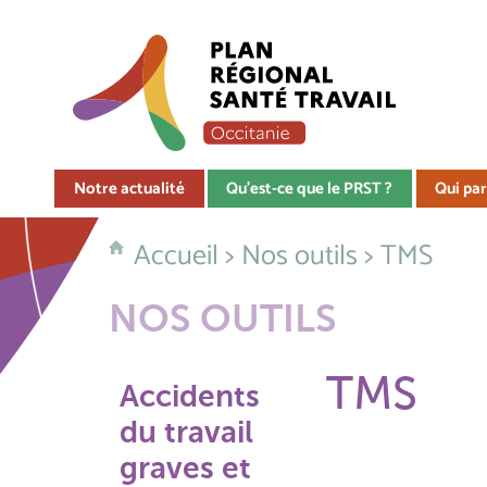
Notre actualité
Qu'est-ce que le PRST ?
Qui par
Accueil
>
Nos outils
> TMS
NOS OUTILS
TMS
Accidents
du travail
graves et