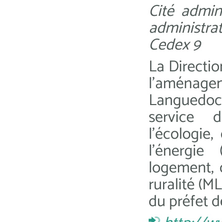
Cité admini
administra
Cedex 9
La Directio
l’aménag
Languedoc-
service 
l’écologie
l’énergi
logement, d
ruralité (ML
du préfet d