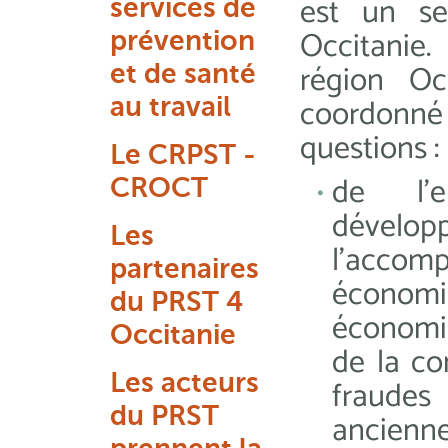
est un se
services de
Occitanie
prévention
région Occ
et de santé
coordonné 
au travail
questions :
Le CRPST -
de l’e
CROCT
dévelo
Les
l’acco
partenaires
écono
du PRST 4
économiq
Occitanie
de la co
Les acteurs
fraude
du PRST
ancienne