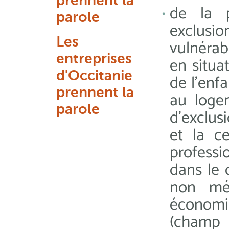
prennent la
de la p
parole
exclusio
Les
vulnérab
entreprises
en situa
d'Occitanie
de l’enf
prennent la
au loge
parole
d’exclus
et la c
professi
dans le 
non méd
économi
(champ