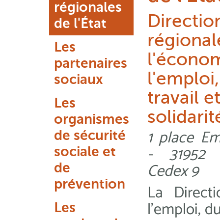
régionales
Directio
de l'État
régional
Les
l'économ
partenaires
l'emploi
sociaux
travail e
Les
solidarit
organismes
1 place Em
de sécurité
- 31952 
sociale et
Cedex 9
de
prévention
La
Direct
l’emploi, du
Les