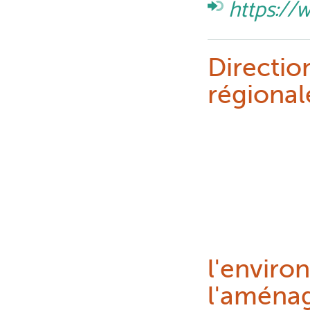
https://w
Directio
régional
l'enviro
l'aména