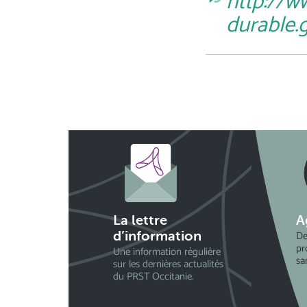
http://w
durable.g
La lettre
A
De
d’information
pr
Une information régulière
sa
sur les dernières actualités
du PRST Occitanie.