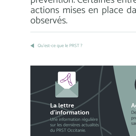
prévention. Certaines entr
actions mises en place da
observés.
Qu'est-ce que le PRST ?
La lettre
A
De
d’information
pr
Une information régulière
sa
sur les dernières actualités
du PRST Occitanie.