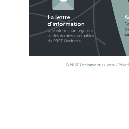
La lettre
A
De
d’information
pr
Une information régulière
sa
sur les dernières actualités
du PRST Occitanie.
©
PRST Occitanie 2022-2026
/
Plan d