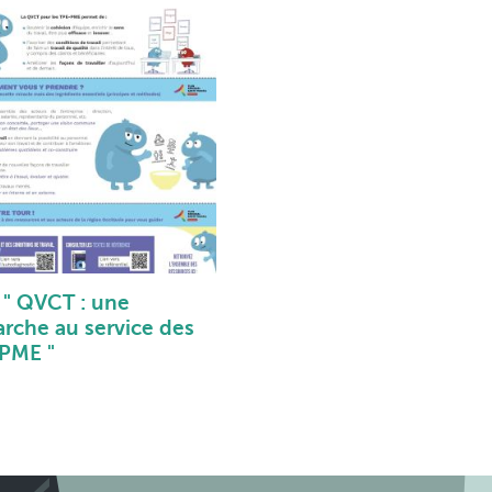
r " QVCT : une
rche au service des
PME "