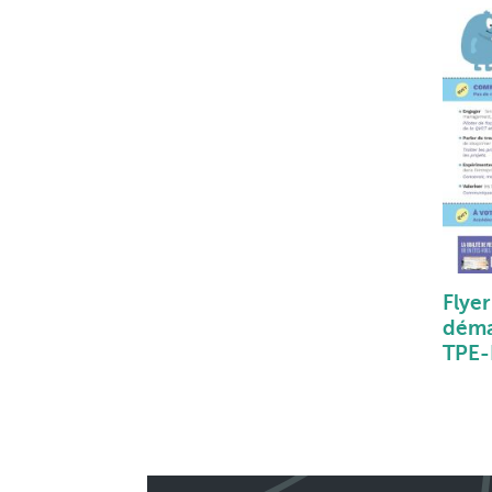
Flye
déma
TPE-