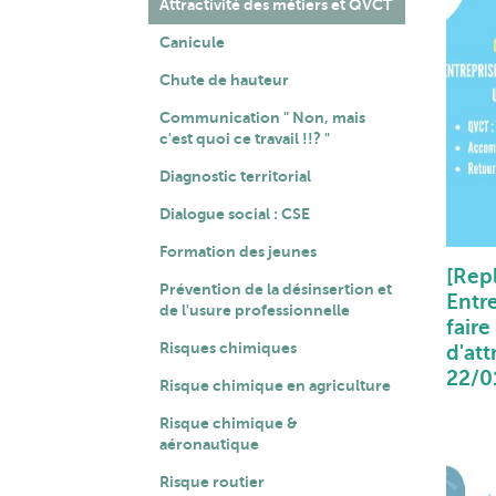
Attractivité des métiers et QVCT
Canicule
Chute de hauteur
Communication " Non, mais
c'est quoi ce travail !!? "
Diagnostic territorial
Dialogue social : CSE
Formation des jeunes
[Rep
Prévention de la désinsertion et
Entre
de l'usure professionnelle
faire
Risques chimiques
d'att
22/0
Risque chimique en agriculture
Risque chimique &
aéronautique
Risque routier