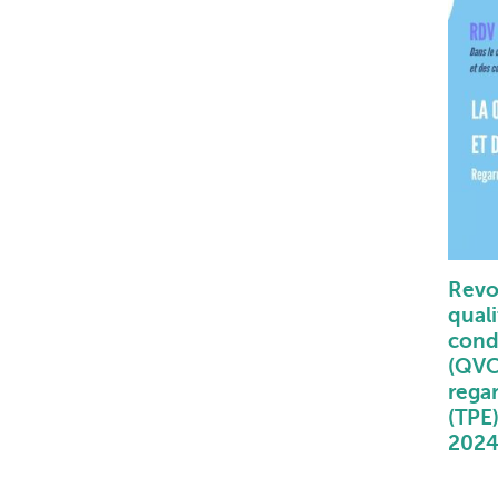
Revoi
quali
condi
(QVC
rega
(TPE)
202