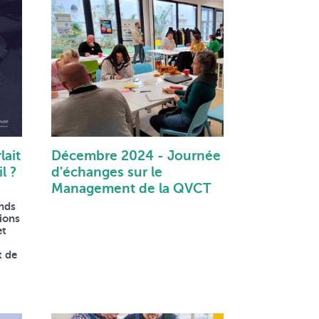
lait
Décembre 2024 - Journée
l ?
d'échanges sur le
Management de la QVCT
onds
tions
et
t de