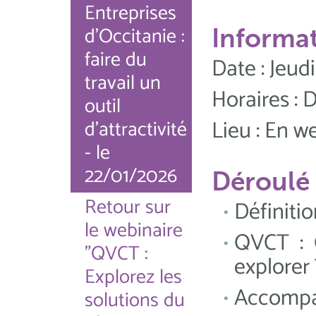
Entreprises
d'Occitanie :
Informat
faire du
Date : Jeud
travail un
Horaires : 
outil
Lieu : En w
d'attractivité
- le
22/01/2026
Déroulé
Retour sur
Définiti
le webinaire
QVCT : 
"QVCT :
explorer 
Explorez les
Accompa
solutions du