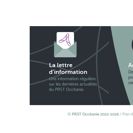
La lettre
A
De
d’information
pr
Une information régulière
sa
sur les dernières actualités
du PRST Occitanie.
©
PRST Occitanie 2022-2026
/
Plan d