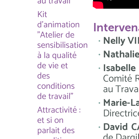
au travail
Kit
d'animation
Interven
"Atelier de
Nelly V
sensibilisation
Nathali
à la qualité
de vie et
Isabel
des
Comité R
conditions
au Trava
de travail"
Mari
Attractivité :
Directric
et si on
David 
parlait des
de Dargi