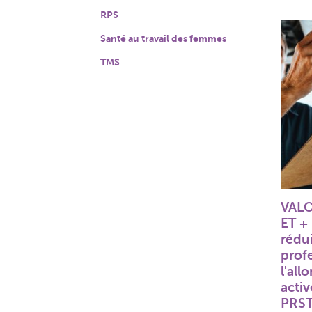
RPS
Santé au travail des femmes
TMS
VALO
ET + 
rédui
profe
l'all
acti
PRS