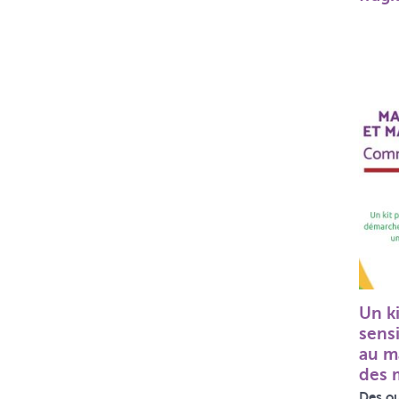
Un k
sensi
au m
des 
Des ou