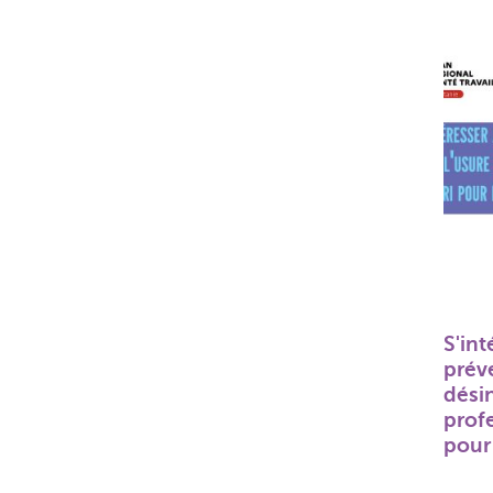
S'int
prév
désin
profe
pour 