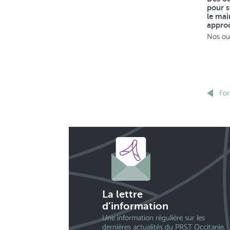
pour s
le mai
approc
Nos out
For
La lettre
d’information
Une information régulière sur les
dernières actualités du PRST Occitanie.