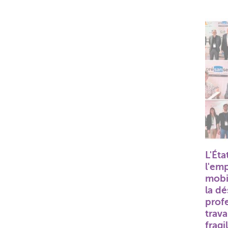
L'Éta
l'emp
mobi
la dé
prof
trava
fragi