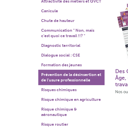
Attractivité des métiers et QVCT
Canicule
Chute de hauteur
Communication " Non, mais
c'est quoi ce travail !!? "
Diagnostic territorial
Dialogue social : CSE
Formation des jeunes
Des 
Prévention de la désinsertion et
Âge,
de l'usure professionnelle
trav
Risques chimiques
Nos out
Risque chimique en agriculture
Risque chimique &
aéronautique
Risque routier