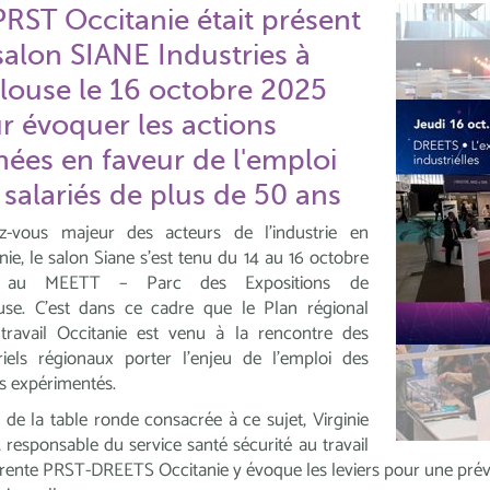
PRST Occitanie était présent
salon SIANE Industries à
louse le 16 octobre 2025
r évoquer les actions
ées en faveur de l'emploi
 salariés de plus de 50 ans
z-vous majeur des acteurs de l'industrie en
nie, le
salon Siane
s'est tenu du
14 au 16 octobre
au
MEETT – Parc des Expositions de
use
.
C'est dans ce cadre que le Plan régional
 travail Occitanie est venu à la rencontre des
riels régionaux porter l'enjeu de l'emploi des
és expérimentés.
e de la table ronde consacrée à ce sujet, Virginie
,
responsable du
service
santé sécurité au travail
érente PRST-DREETS Occitanie y évoque les leviers pour une préven