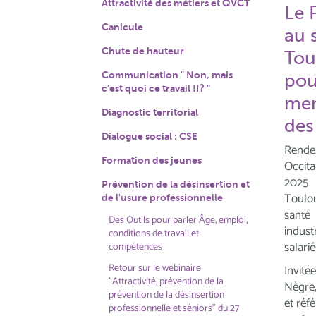
Attractivité des métiers et QVCT
Le 
Canicule
au 
Chute de hauteur
Tou
Communication " Non, mais
pou
c'est quoi ce travail !!? "
men
Diagnostic territorial
des
Dialogue social : CSE
Rende
Formation des jeunes
Occita
2025
Prévention de la désinsertion et
Toulo
de l'usure professionnelle
santé
Des Outils pour parler Âge, emploi,
indust
conditions de travail et
salari
compétences
Retour sur le webinaire
Invité
"Attractivité, prévention de la
Nègre
prévention de la désinsertion
et réf
professionnelle et séniors" du 27