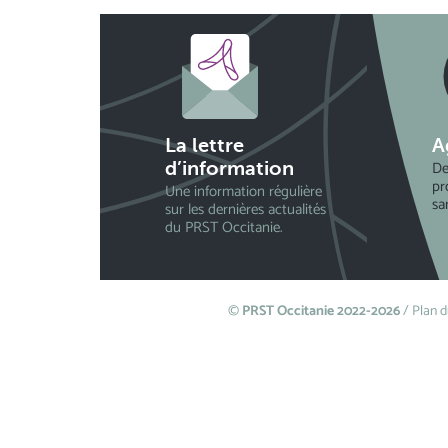
La lettre
A
De
d’information
pr
Une information régulière
sa
sur les dernières actualités
du PRST Occitanie.
©
PRST Occitanie 2022-2026
/
Plan d