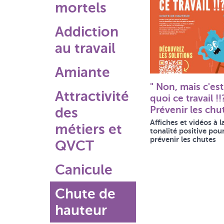
mortels
Addiction
au travail
Amiante
" Non, mais c'est
Attractivité
quoi ce travail !!?
Prévenir les chu
des
Affiches et vidéos à l
métiers et
tonalité positive pou
prévenir les chutes
QVCT
Canicule
Chute de
hauteur