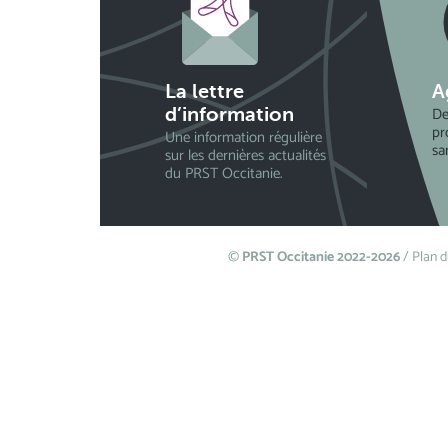
La lettre
A
De
d’information
pr
Une information régulière
sa
sur les dernières actualités
du PRST Occitanie.
©
PRST Occitanie 2022-2026
/
Plan d