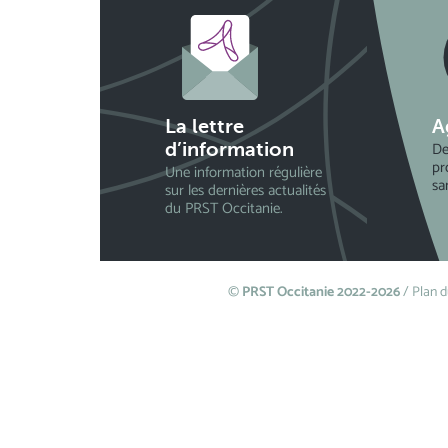
La lettre
A
De
d’information
pr
Une information régulière
sa
sur les dernières actualités
du PRST Occitanie.
©
PRST Occitanie 2022-2026
/
Plan d