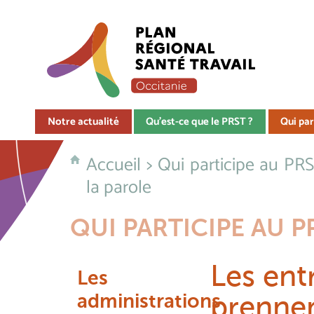
Notre actualité
Qu'est-ce que le PRST ?
Qui par
Accueil
>
Qui participe au PRS
la parole
QUI PARTICIPE AU P
Les ent
Les
administrations
prennen