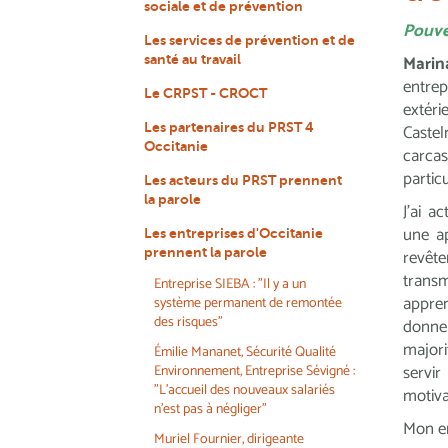
sociale et de prévention
Pouve
Les services de prévention et de
Marin
santé au travail
entre
Le CRPST - CROCT
extér
Les partenaires du PRST 4
Caste
Occitanie
carca
particu
Les acteurs du PRST prennent
la parole
J’ai a
une ap
Les entreprises d'Occitanie
prennent la parole
revêt
transm
Entreprise SIEBA : "Il y a un
appren
système permanent de remontée
des risques"
donne
majori
Émilie Mananet, Sécurité Qualité
servi
Environnement, Entreprise Sévigné :
"L'accueil des nouveaux salariés
motivat
n'est pas à négliger"
Mon en
Muriel Fournier, dirigeante