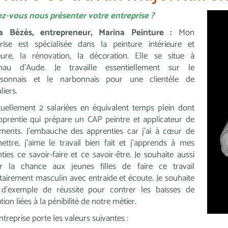
z-vous nous présenter votre entreprise ?
a Bézès, entrepreneur, Marina Peinture :
Mon
prise est spécialisée dans la peinture intérieure et
ieure, la rénovation, la décoration. Elle se situe à
lnau d’Aude. Je travaille essentiellement sur le
ssonnais et le narbonnais pour une clientèle de
liers.
ctuellement 2 salariées en équivalent temps plein dont
prentie qui prépare un CAP peintre et applicateur de
ements. J’embauche des apprenties car j’ai à cœur de
ettre, j’aime le travail bien fait et j’apprends à mes
ties ce savoir-faire et ce savoir-être. Je souhaite aussi
r la chance aux jeunes filles de faire ce travail
tairement masculin avec entraide et écoute. Je souhaite
r d’exemple de réussite pour contrer les baisses de
ion liées à la pénibilité de notre métier.
treprise porte les valeurs suivantes :