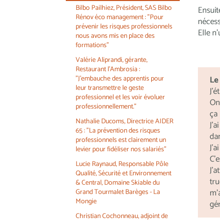
Bilbo Pailhiez, Président, SAS Bilbo
Ensuite
Rénov éco management : "Pour
nécess
prévenir les risques professionnels
Elle n
nous avons mis en place des
formations"
Valérie Aliprandi, gérante,
Restaurant l'Ambrosia :
"J'embauche des apprentis pour
Le
leur transmettre le geste
J’é
professionnel et les voir évoluer
On
professionnellement."
ça
Nathalie Ducoms, Directrice AIDER
J’a
65 : "La prévention des risques
dan
professionnels est clairement un
J’a
levier pour fidéliser nos salariés"
C’e
Lucie Raynaud, Responsable Pôle
J’
Qualité, Sécurité et Environnement
tr
& Central, Domaine Skiable du
m’
Grand Tourmalet Barèges - La
Mongie
gé
Christian Cochonneau, adjoint de