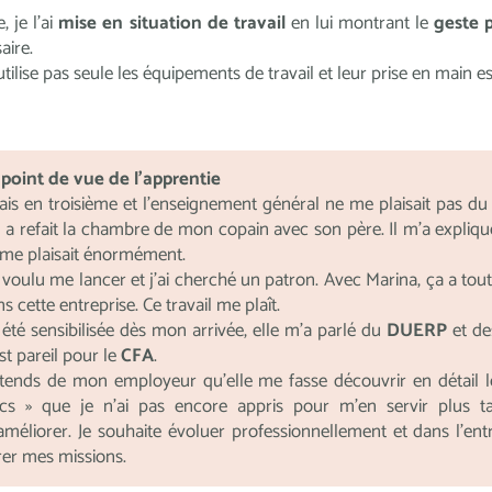
, je l’ai
mise en situation de travail
en lui montrant le
geste 
aire.
’utilise pas seule les équipements de travail et leur prise en main es
 point de vue de l’apprentie
tais en troisième et l’enseignement général ne me plaisait pas du to
 a refait la chambre de mon copain avec son père. Il m’a expliqué
 me plaisait énormément.
i voulu me lancer et j’ai cherché un patron. Avec Marina, ça a tou
s cette entreprise. Ce travail me plaît.
i été sensibilisée dès mon arrivée, elle m’a parlé du
DUERP
et de
st pareil pour le
CFA
.
attends de mon employeur qu’elle me fasse découvrir en détail 
ucs » que je n’ai pas encore appris pour m’en servir plus tar
améliorer. Je souhaite évoluer professionnellement et dans l’ent
rer mes missions.