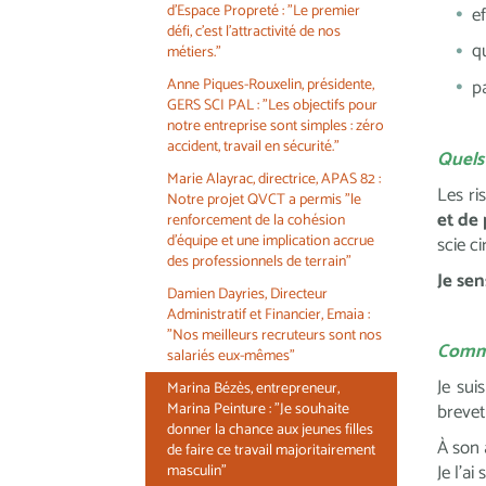
d'Espace Propreté : "Le premier
e
défi, c'est l'attractivité de nos
q
métiers."
p
Anne Piques-Rouxelin, présidente,
GERS SCI PAL : "Les objectifs pour
notre entreprise sont simples : zéro
accident, travail en sécurité."
Quels 
Marie Alayrac, directrice, APAS 82 :
Les ri
Notre projet QVCT a permis "le
et de 
renforcement de la cohésion
d'équipe et une implication accrue
scie ci
des professionnels de terrain"
Je sen
Damien Dayries, Directeur
Administratif et Financier, Emaïa :
"Nos meilleurs recruteurs sont nos
Comme
salariés eux-mêmes"
Je sui
Marina Bézès, entrepreneur,
Marina Peinture : "Je souhaite
brevet
donner la chance aux jeunes filles
À son 
de faire ce travail majoritairement
Je l’a
masculin"