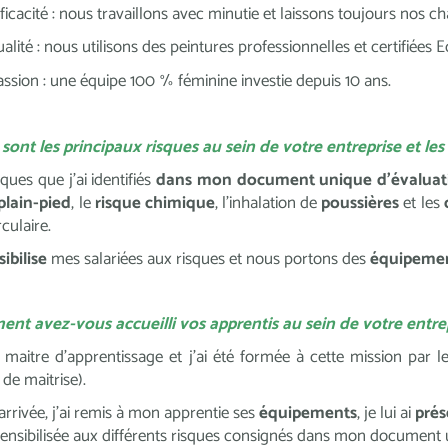
fficacité : nous travaillons avec minutie et laissons toujours nos ch
ualité : nous utilisons des peintures professionnelles et certifiées E
assion : une équipe 100 % féminine investie depuis 10 ans.
sont les principaux risques au sein de votre entreprise et le
sques que j’ai identifiés
dans mon document unique d’évaluati
plain-pied
, le
risque chimique
, l’inhalation de
poussières
et les
rculaire.
sibilise
mes salariées aux risques et nous portons des
équipement
nt avez-vous accueilli vos apprentis au sein de votre entrep
s maitre d’apprentissage et j’ai été formée à cette mission par le
 de maitrise).
arrivée, j’ai remis à mon apprentie ses
équipements
, je lui ai
prés
i sensibilisée aux différents risques consignés dans mon document 