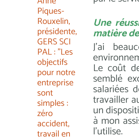
Anne
Piques-
Rouxelin,
Une réuss
présidente,
matière de
GERS SCI
J’ai beau
PAL : "Les
environneme
objectifs
Le coût d
pour notre
semblé exc
entreprise
salariées d
sont
travailler 
simples :
un disposit
zéro
à mon assis
accident,
l’utilise.
travail en