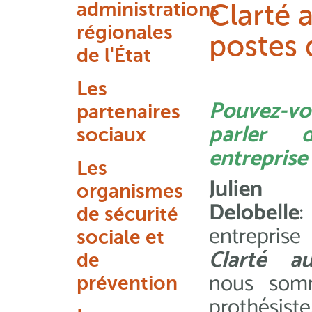
administrations
Clarté a
régionales
postes d
de l'État
Les
Pouvez-v
partenaires
parler 
sociaux
entreprise
Les
Julien
organismes
Delobelle
de sécurité
entreprise
sociale et
Clarté au
de
nous som
prévention
prothésiste