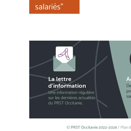
salariés"
La lettre
A
De
d’information
pr
Une information régulière
sa
sur les dernières actualités
du PRST Occitanie.
©
PRST Occitanie 2022-2026
/
Plan d