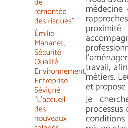
de
médecine 
remontée
rapproché
des risques"
proximit
Émilie
accompag
Mananet,
professionn
Sécurité
l’aménage
Qualité
travail, af
Environnement,
métiers. L
Entreprise
et propose 
Sévigné :
Je cherch
"L'accueil
processus 
des
conditions 
nouveaux