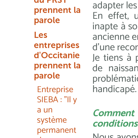
adapter les
prennent la
En effet, 
parole
inapte à so
ancienne en
Les
d’une recon
entreprises
Je tiens à
d'Occitanie
de naissa
prennent la
parole
problémati
handicapé.
Entreprise
SIEBA : "Il y
a un
Comment f
système
conditions 
permanent
Nous avons