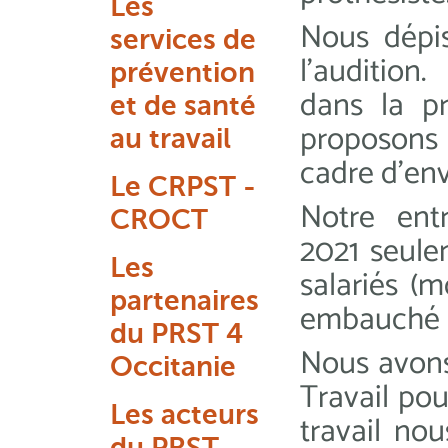
Les
Nous dépis
services de
l’audition
prévention
dans la p
et de santé
proposons 
au travail
cadre d’en
Le CRPST -
Notre ent
CROCT
2021 seul
Les
salariés (
partenaires
embauché d
du PRST 4
Nous avons
Occitanie
Travail po
Les acteurs
travail no
du PRST