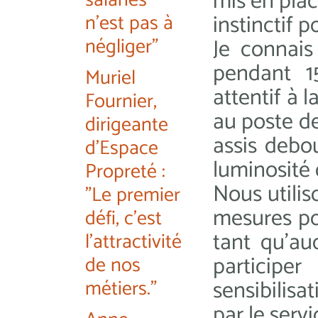
mis en plac
salariés
n'est pas à
instinctif p
négliger"
Je connais
pendant 1
Muriel
attentif à l
Fournier,
au poste de 
dirigeante
assis debou
d'Espace
luminosité 
Propreté :
Nous utilis
"Le premier
mesures po
défi, c'est
tant qu’aud
l'attractivité
particip
de nos
métiers."
sensibilisa
par le servi