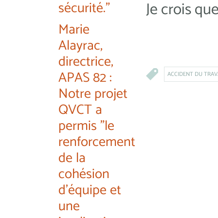
sécurité."
Je crois qu
Marie
Alayrac,
directrice,
APAS 82 :
ACCIDENT DU TRAV
Notre projet
QVCT a
permis "le
renforcement
de la
cohésion
d'équipe et
une