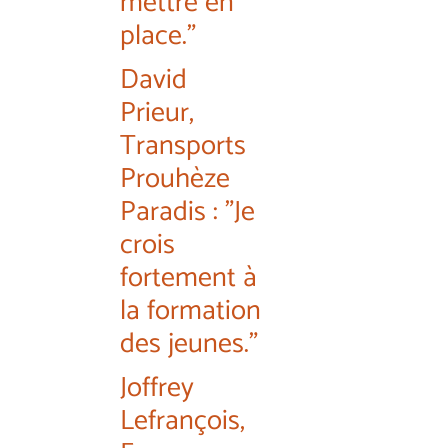
mettre en
place."
David
Prieur,
Transports
Prouhèze
Paradis : "Je
crois
fortement à
la formation
des jeunes."
Joffrey
Lefrançois,