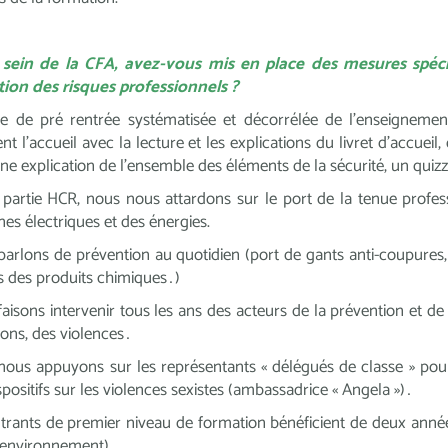
 sein de la CFA, avez-vous mis en place des mesures spécifi
ion des risques professionnels ?
e de pré rentrée systématisée et décorrélée de l’enseigneme
ent l’accueil avec la lecture et les explications du livret d’accueil
ne explication de l’ensemble des éléments de la sécurité, un quizz c
 partie HCR, nous nous attardons sur le port de la tenue professio
es électriques et des énergies.
arlons de prévention au quotidien (port de gants anti-coupures
ts des produits chimiques…)
aisons intervenir tous les ans des acteurs de la prévention et de 
ions, des violences…
ous appuyons sur les représentants « délégués de classe » pour 
spositifs sur les violences sexistes (ambassadrice « Angela »)…
trants de premier niveau de formation bénéficient de deux année
 environnement).