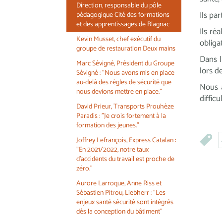
Direction, responsable du pôle
Ils pa
pédagogique Cité des formations
et des apprentissages de Blagnac
Ils ré
Kevin Musset, chef exécutif du
obliga
groupe de restauration Deux mains
Dans l
Marc Sévigné, Président du Groupe
lors d
Sévigné : "Nous avons mis en place
au-delà des règles de sécurité que
Nous a
nous devions mettre en place."
diffic
David Prieur, Transports Prouhèze
Paradis : "Je crois fortement à la
formation des jeunes."
Joffrey Lefrançois, Express Catalan :
"En 2021/2022, notre taux
d'accidents du travail est proche de
zéro."
Aurore Larroque, Anne Riss et
Sébastien Pitrou, Liebherr : "Les
enjeux santé sécurité sont intégrés
dès la conception du bâtiment"