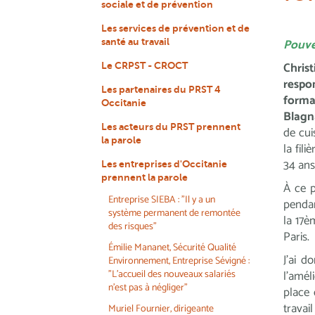
sociale et de prévention
Les services de prévention et de
Pouve
santé au travail
Chris
Le CRPST - CROCT
resp
Les partenaires du PRST 4
form
Occitanie
Blagn
Les acteurs du PRST prennent
de cui
la parole
la fili
34 ans
Les entreprises d'Occitanie
prennent la parole
À ce p
Entreprise SIEBA : "Il y a un
pendan
système permanent de remontée
la 17è
des risques"
Paris.
Émilie Mananet, Sécurité Qualité
J’ai d
Environnement, Entreprise Sévigné :
"L'accueil des nouveaux salariés
l’amél
n'est pas à négliger"
place 
travai
Muriel Fournier, dirigeante