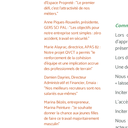
d'Espace Propreté : "Le premier
défi, c'est l'attractivité de nos
métiers."
Anne Piques-Rouxelin, présidente,
Comme
GERS SCI PAL : "Les objectifs pour
notre entreprise sont simples : zéro
Lors d
accident, travail en sécurité."
d’app
Marie Alayrac, directrice, APAS 82 :
présen
Notre projet QVCT a permis "le
Lors d
renforcement de la cohésion
d'équipe et une implication accrue
Une de
des professionnels de terrain"
Nous d
Damien Dayries, Directeur
« laiss
Administratif et Financier, Emaïa :
"Nos meilleurs recruteurs sont nos
Inciter
salariés eux-mêmes"
L’accè
Marina Bézès, entrepreneur,
Marina Peinture : "Je souhaite
Incite
donner la chance aux jeunes filles
de faire ce travail majoritairement
Nous f
masculin"
acteur