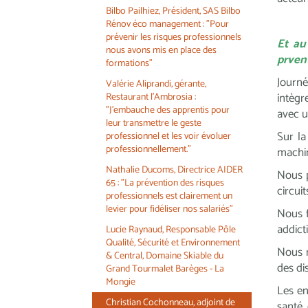
Bilbo Pailhiez, Président, SAS Bilbo
Rénov éco management : "Pour
prévenir les risques professionnels
Et au
nous avons mis en place des
prvent
formations"
Journé
Valérie Aliprandi, gérante,
intègr
Restaurant l'Ambrosia :
"J'embauche des apprentis pour
avec u
leur transmettre le geste
Sur la
professionnel et les voir évoluer
professionnellement."
machin
Nathalie Ducoms, Directrice AIDER
Nous p
65 : "La prévention des risques
circui
professionnels est clairement un
levier pour fidéliser nos salariés"
Nous f
addict
Lucie Raynaud, Responsable Pôle
Qualité, Sécurité et Environnement
Nous n
& Central, Domaine Skiable du
des di
Grand Tourmalet Barèges - La
Mongie
Les en
Christian Cochonneau, adjoint de
santé,