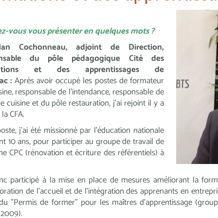
z-vous vous présenter en quelques mots ?
tian Cochonneau, adjoint de Direction,
onsable du pôle pédagogique Cité des
ations et des apprentissages de
ac
:
A
près avoir occupé les postes de formateur
sine, responsable de l’intendance, responsable de
ère cuisine et du pôle restauration, j'ai rejoint il y a
 la C
FA.
oste, j'ai été missionné par l’éducation nationale
t 10 ans, pour participer au groupe de travail de
me CPC (rénovation et écriture des référentiels) à
onc participé à la mise en place de mesures améliorant la form
ioration de l’accueil et de l’intégration des apprenants en entrepr
du "Permis de former" pour les maîtres d’apprentissage (grou
l 2009).