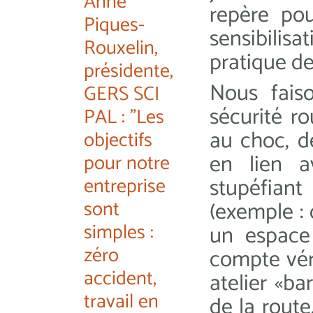
Anne
repère pou
Piques-
sensibilisa
Rouxelin,
pratique de
présidente,
Nous faiso
GERS SCI
sécurité r
PAL : "Les
au choc, d
objectifs
en lien a
pour notre
entreprise
stupéfiant 
sont
(exemple :
simples :
un espace
zéro
compte vér
accident,
atelier «b
travail en
de la route