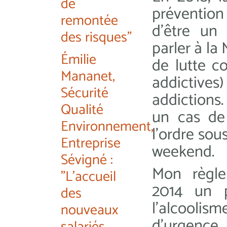
de
prévention 
remontée
d’être un 
des risques"
parler à la
Émilie
de lutte c
Mananet,
addictives)
Sécurité
addictions
Qualité
un cas de 
Environnement,
l’ordre sou
Entreprise
weekend.
Sévigné :
Mon règle
"L'accueil
2014 un p
des
l’alcoolism
nouveaux
d’urgence.