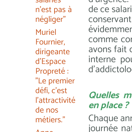
salariés
de ce salar
n'est pas à
conservant
négliger"
évidemment
Muriel
comme cond
Fournier,
avons fait
dirigeante
interne pou
d'Espace
d’addictolo
Propreté :
"Le premier
défi, c'est
Quelles m
l'attractivité
en place ?
de nos
Chaque ann
métiers."
journée na