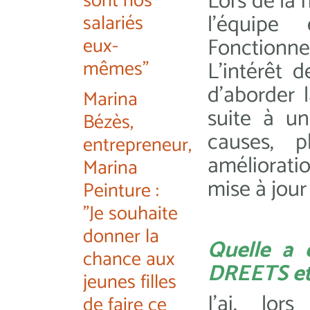
Lors de la 
sont nos
l'équipe
salariés
eux-
Fonctionne
mêmes"
L’intérêt 
d’aborder 
Marina
suite à un
Bézès,
causes, p
entrepreneur,
améliorati
Marina
mise à jou
Peinture :
"Je souhaite
donner la
Quelle a 
chance aux
DREETS et
jeunes filles
J’ai, lo
de faire ce