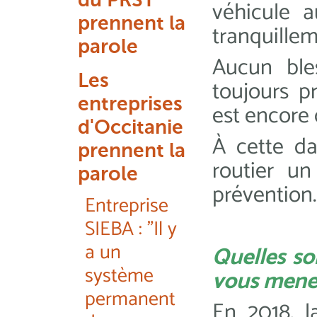
véhicule 
prennent la
tranquillem
parole
Aucun ble
Les
toujours p
entreprises
est encore
d'Occitanie
À cette da
prennent la
routier un
parole
prévention.
Entreprise
SIEBA : "Il y
a un
Quelles so
système
vous menez
permanent
En 2018, l