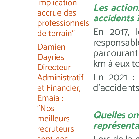
implication
Les action
accrue des
accidents 
professionnels
En 2017, l
de terrain"
responsabl
Damien
parcouran
Dayries,
km à eux t
Directeur
En 2021 : 
Administratif
d’accidents
et Financier,
Emaïa :
"Nos
Quelles on
meilleurs
représenta
recruteurs