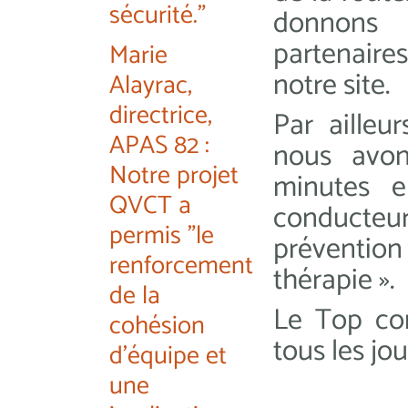
sécurité."
donnons 
partenaire
Marie
notre site.
Alayrac,
directrice,
Par ailleu
APAS 82 :
nous avon
Notre projet
minutes e
QVCT a
conducteu
permis "le
prévention
renforcement
thérapie ».
de la
Le Top con
cohésion
tous les jou
d'équipe et
une