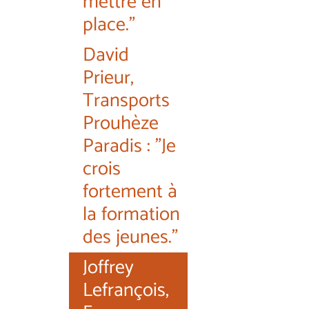
mettre en
place."
David
Prieur,
Transports
Prouhèze
Paradis : "Je
crois
fortement à
la formation
des jeunes."
Joffrey
Lefrançois,