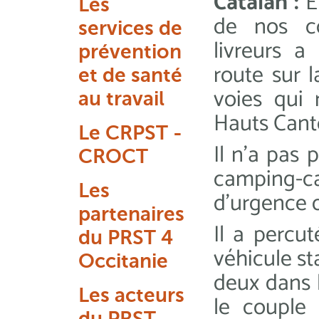
Catalan :
En
Les
de nos co
services de
livreurs a
prévention
route sur 
et de santé
voies qui 
au travail
Hauts Cant
Le CRPST -
Il n’a pas 
CROCT
camping-c
Les
d’urgence q
partenaires
Il a percut
du PRST 4
véhicule st
Occitanie
deux dans l
Les acteurs
le couple 
du PRST