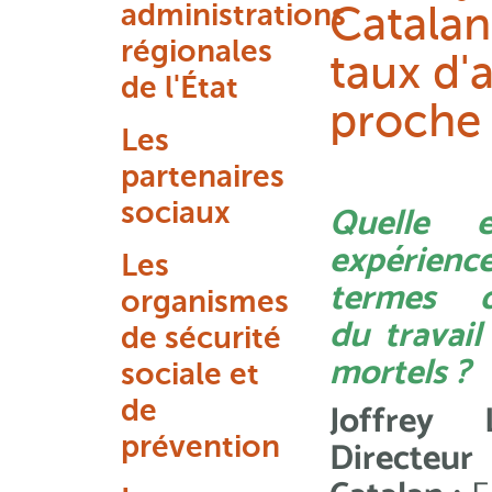
administrations
Catalan
régionales
taux d'a
de l'État
proche 
Les
partenaires
sociaux
Quelle e
expéri
Les
termes d’
organismes
du travail
de sécurité
mortels ?
sociale et
de
Joffrey L
prévention
Directeu