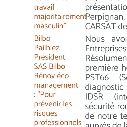
présentati
travail
Perpignan,
majoritairement
CARSAT de 
masculin"
Nous avon
Bilbo
Pailhiez,
Entreprises
Président,
Résolumen
SAS Bilbo
première h
Rénov éco
PST66 (S
management
diagnostic
: "Pour
IDSR (in
prévenir les
sécurité ro
risques
de notre t
professionnels
auprès de l