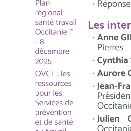
Plan
Réponses
régional
santé travail
Les inte
Occitanie !"
Anne G
- 8
Pierres
décembre
Cynthia
2025
Aurore
QVCT : les
ressources
Jean-F
pour les
Présid
Services de
Occitani
prévention
Julien
et de santé
Occitani