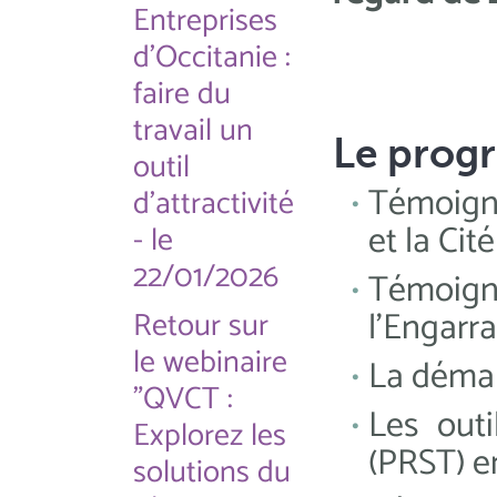
Entreprises
d'Occitanie :
faire du
travail un
Le pro
outil
Témoign
d'attractivité
et la Cit
- le
22/01/2026
Témoign
l'Engarr
Retour sur
le webinaire
La démar
"QVCT :
Les outi
Explorez les
(PRST) e
solutions du