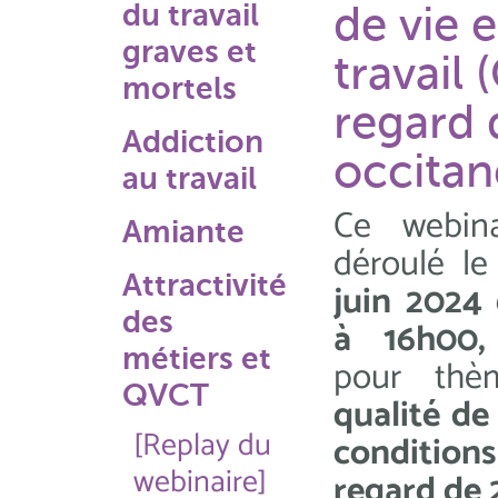
du travail
de vie 
graves et
travail
mortels
regard 
Addiction
occitan
au travail
Ce webina
Amiante
déroulé l
Attractivité
juin 2024
des
à 16h00,
métiers et
pour thè
QVCT
qualité de 
[Replay du
conditions
webinaire]
regard de 