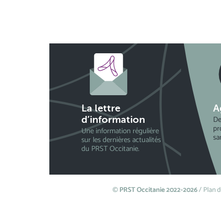
La lettre
A
De
d’information
pr
Une information régulière
sa
sur les dernières actualités
du PRST Occitanie.
©
PRST Occitanie 2022-2026
/
Plan d