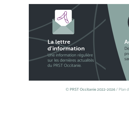
La lettre
A
De
d’information
pr
Une information régulière
sa
sur les dernières actualités
du PRST Occitanie.
©
PRST Occitanie 2022-2026
/
Plan d