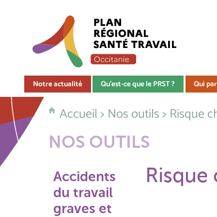
Notre actualité
Qu'est-ce que le PRST ?
Qui par
Accueil
>
Nos outils
> Risque c
NOS OUTILS
Risque 
Accidents
du travail
graves et