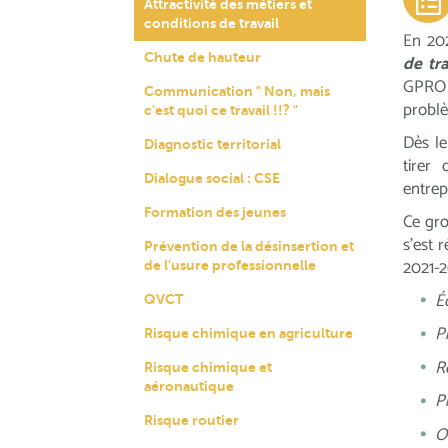
Attractivité des métiers et
conditions de travail
En 202
Chute de hauteur
de tra
GPRO 
Communication " Non, mais
problè
c'est quoi ce travail !!? "
Dès le
Diagnostic territorial
tirer
Dialogue social : CSE
entrep
Formation des jeunes
Ce gro
s’est 
Prévention de la désinsertion et
2021-2
de l'usure professionnelle
Éc
QVCT
P
Risque chimique en agriculture
R
Risque chimique et
aéronautique
P
Risque routier
Ou