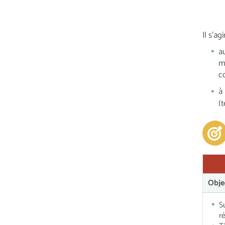
Il s’a
a
m
c
à
(
Obje
S
r