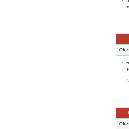
T
p
Obje
R
q
s
l
Obje