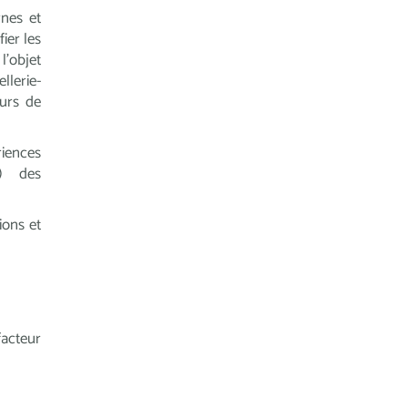
rnes et
ier les
 l’objet
lerie-
ours de
iences
à) des
ions et
acteur