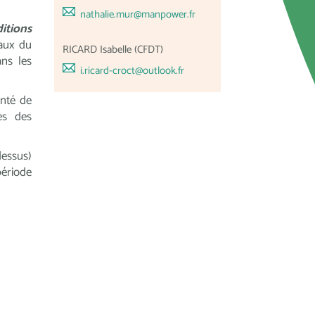
nathalie.mur@manpower.fr
ditions
iaux du
RICARD Isabelle (CFDT)
ns les
i.ricard-croct@outlook.fr
onté de
ès des
dessus)
période