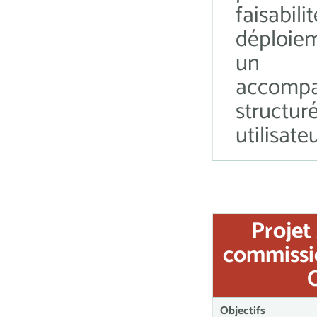
faisabili
déploie
un
accomp
structur
utilisate
Projet 
commissi
Objectifs