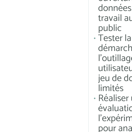
données
travail 
public
Tester la
démarch
l’outilla
utilisate
jeu de d
limités
Réaliser
évaluati
l’expéri
pour ana