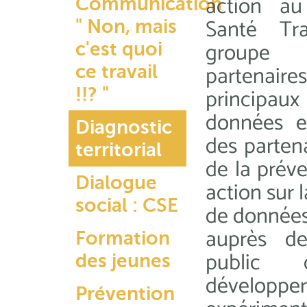
action a
Communication
Santé Tra
" Non, mais
groupe 
c'est quoi
partenai
ce travail
principau
!!? "
données e
Diagnostic
des partena
territorial
de la préve
Dialogue
action sur 
social : CSE
de données 
auprès d
Formation
public
des jeunes
développ
Prévention