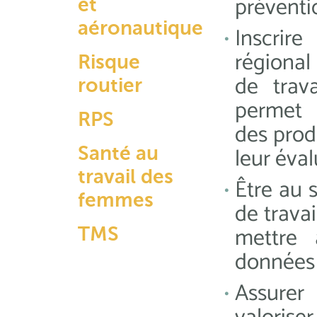
préventi
et
aéronautique
Inscri
régional
Risque
de trava
routier
permet 
RPS
des prod
leur éva
Santé au
travail des
Être au 
femmes
de trava
mettre 
TMS
données 
Assure