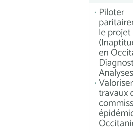
Piloter
paritair
le proje
(Inaptit
en Occit
Diagnost
Analyses
Valoriser
travaux 
commiss
épidémi
Occitani