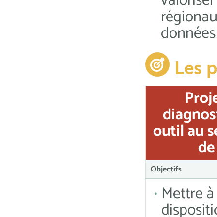
valori
régiona
données 
Les p
Proje
diagnost
outil au 
de
Objectifs
Mettre à
disposit