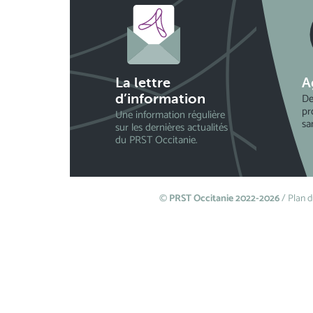
La lettre
A
De
d’information
pr
Une information régulière
sa
sur les dernières actualités
du PRST Occitanie.
©
PRST Occitanie 2022-2026
/
Plan d