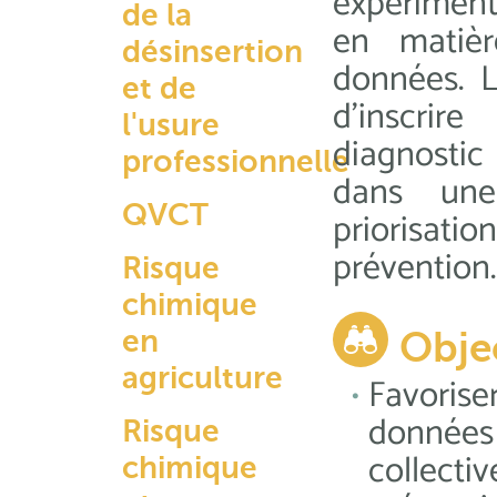
expérimen
de la
en matièr
désinsertion
données. L
et de
d’inscrir
l'usure
diagnosti
professionnelle
dans une
QVCT
priorisat
prévention.
Risque
chimique
en
Obje
agriculture
Favorise
donnée
Risque
collect
chimique