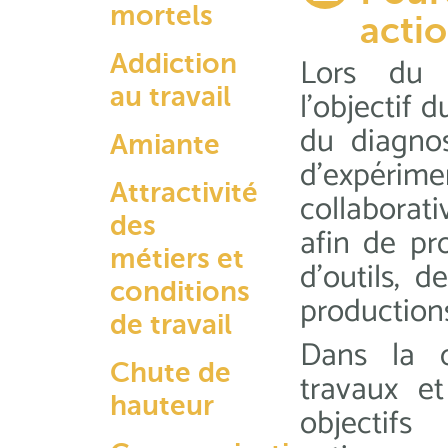
mortels
actio
Addiction
Lors du 
au travail
l’objectif 
du diagnost
Amiante
d’expérim
Attractivité
collaborat
des
afin de pr
métiers et
d’outils, 
conditions
production
de travail
Dans la c
Chute de
travaux e
hauteur
objectif