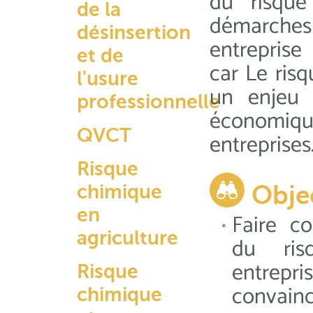
du risque
de la
démarches
désinsertion
entreprise
et de
car Le ris
l'usure
un enjeu 
professionnelle
économi
QVCT
entreprises
Risque
chimique
Obje
en
Faire co
agriculture
du ris
entre
Risque
convaincr
chimique