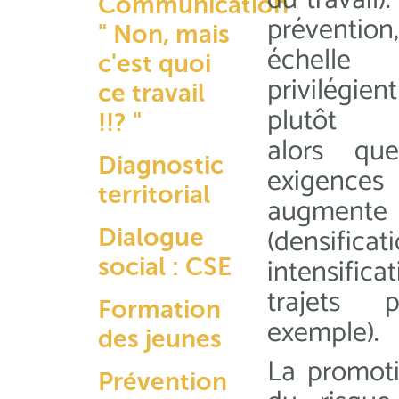
du travail)
Communication
préventio
" Non, mais
échelle 
c'est quoi
privilégie
ce travail
plutôt qu
!!? "
alors que
Diagnostic
exigenc
territorial
augmente 
(densi
Dialogue
intensifi
social : CSE
trajets 
Formation
exemple).
des jeunes
La promoti
Prévention