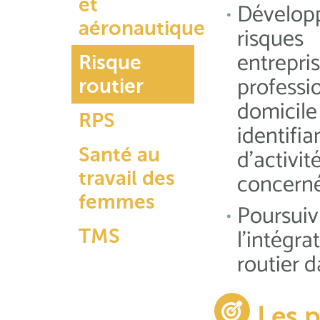
et
Développ
aéronautique
risques
entrep
Risque
profess
routier
domici
RPS
identif
d’act
Santé au
concerné
travail des
femmes
Poursuiv
l’intég
TMS
routier 
Les p