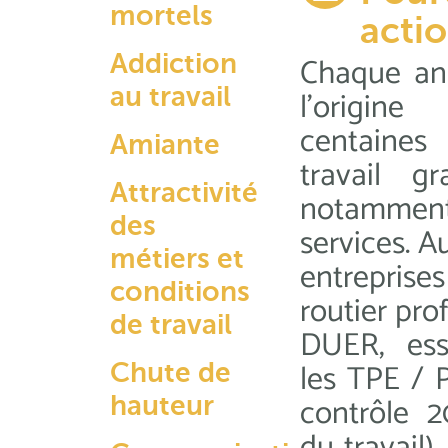
mortels
actio
Addiction
Chaque ann
au travail
l’origin
centaine
Amiante
travail g
Attractivité
notamment 
des
services. A
métiers et
entreprises
conditions
routier pro
de travail
DUER, ess
les TPE /
Chute de
contrôle 2
hauteur