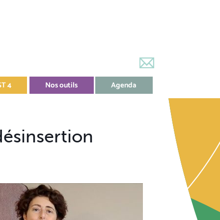
ST 4
Nos outils
Agenda
désinsertion