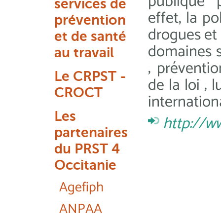
publique p
services de
effet, la p
prévention
drogues et 
et de santé
domaines s
au travail
; préventio
Le CRPST -
de la loi ; 
CROCT
internation
Les
http://w
partenaires
du PRST 4
Occitanie
Agefiph
ANPAA