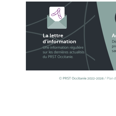
La lettre
A
De
d’information
pr
Une information régulière
sa
sur les dernières actualités
du PRST Occitanie.
©
PRST Occitanie 2022-2026
/
Plan d