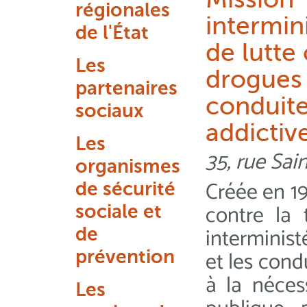
régionales
intermini
de l'État
de lutte
Les
drogues 
partenaires
conduit
sociaux
addictiv
Les
35, rue Sai
organismes
Créée en 19
de sécurité
contre la 
sociale et
interminist
de
et les cond
prévention
à la néces
Les