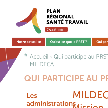
Notre actualité
Qu'est-ce que le PRST ?
Qui par
Accueil
>
Qui participe au PRS
MILDECA
QUI PARTICIPE AU P
MILDE
Les
administrations
Mission