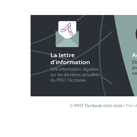
La lettre
A
De
d’information
pr
Une information régulière
sa
sur les dernières actualités
du PRST Occitanie.
©
PRST Occitanie 2022-2026
/
Plan d