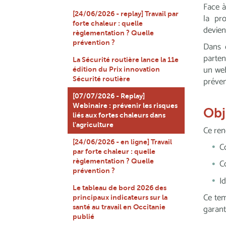
Face à
[24/06/2026 - replay] Travail par
la pro
forte chaleur : quelle
devien
règlementation ? Quelle
prévention ?
Dans c
parte
La Sécurité routière lance la 11e
un web
édition du Prix innovation
Sécurité routière
préven
[07/07/2026 - Replay]
Webinaire : prévenir les risques
Obj
liés aux fortes chaleurs dans
l'agriculture
Ce ren
[24/06/2026 - en ligne] Travail
C
par forte chaleur : quelle
règlementation ? Quelle
C
prévention ?
I
Le tableau de bord 2026 des
Ce tem
principaux indicateurs sur la
garant
santé au travail en Occitanie
publié