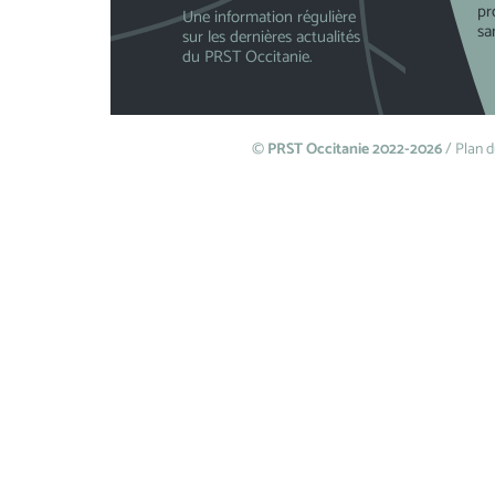
pr
Une information régulière
sa
sur les dernières actualités
du PRST Occitanie.
©
PRST Occitanie 2022-2026
/
Plan d