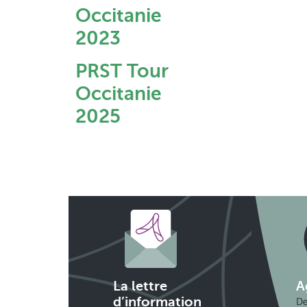
Occitanie
2023
PRST Tour
Occitanie
2025
La lettre
A
De
d’information