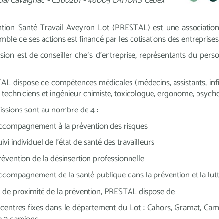
Quai Cavaignac - CS60261 - 46005 CAHORS Cedex
tion Santé Travail Aveyron Lot (PRESTAL) est une association (
mble de ses actions est financé par les cotisations des entreprise
sion est de conseiller chefs d’entreprise, représentants du perso
.
L dispose de compétences médicales (médecins, assistants, infir
l, techniciens et ingénieur chimiste, toxicologue, ergonome, psycho
ssions sont au nombre de 4 :
ccompagnement à la prévention des risques
ivi individuel de l'état de santé des travailleurs
révention de la désinsertion professionnelle
ccompagnement de la santé publique dans la prévention et la lutt
 de proximité de la prévention, PRESTAL dispose de
 centres fixes dans le département du Lot : Cahors, Gramat, Cam
e 2 camions.