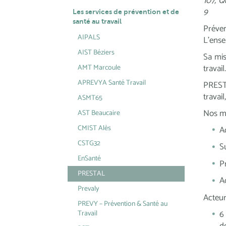
107, 
9
Les services de prévention et de
santé au travail
Préven
AIPALS
L’ense
AIST Béziers
Sa mis
travail
AMT Marcoule
APREVYA Santé Travail
PRESTA
travai
ASMT65
Nos mi
AST Beaucaire
CMIST Alès
A
CSTG32
Su
EnSanté
P
PRESTAL
A
Prevaly
Acteur
PREVY – Prévention & Santé au
6
Travail
d