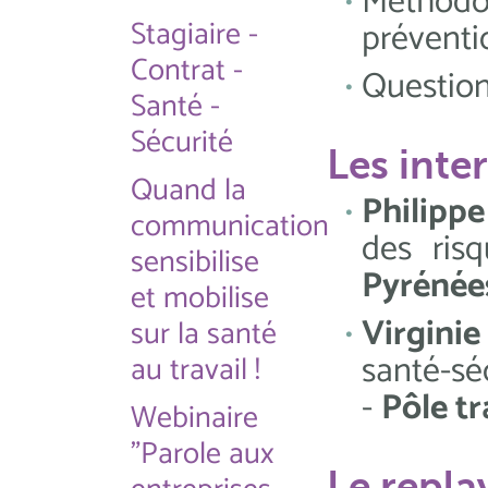
Méthod
Stagiaire -
préventi
Contrat -
Question
Santé -
Sécurité
Les inte
Quand la
Philipp
communication
des ris
sensibilise
Pyrénée
et mobilise
Virgini
sur la santé
santé-sé
au travail !
-
Pôle t
Webinaire
"Parole aux
Le repla