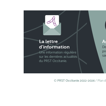
La lettre
A
De
d’information
pr
Une information régulière
sa
sur les dernières actualités
du PRST Occitanie.
©
PRST Occitanie 2022-2026
/
Plan d