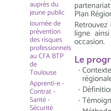
auprès du
partenaria
jeune public
Plan Région
Journée de
Retrouvez 
prévention
ligne ain
des risques
occasion.
professionnels
au CFA BTP
Le pro
de
Context
Toulouse
régional
Apprenti-e -
Définiti
Contrat -
Témoigna
Santé -
Sécurité