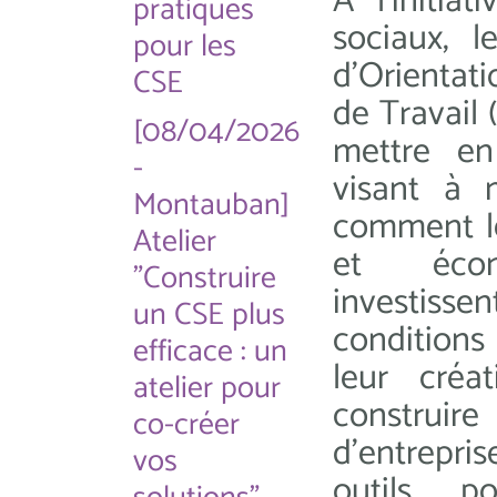
À l'initiat
pratiques
sociaux, 
pour les
d'Orientat
CSE
de Travail
[08/04/2026
mettre en
-
visant à 
Montauban]
comment l
Atelier
et écon
"Construire
investiss
un CSE plus
conditions
efficace : un
leur créa
atelier pour
construir
co-créer
d’entrepris
vos
outils p