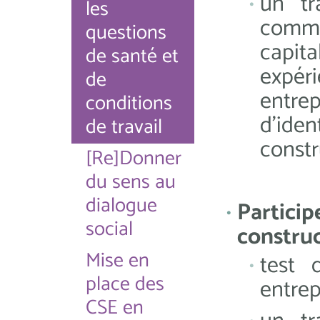
un tr
les
co
questions
capit
de santé et
exp
de
entrep
conditions
d'iden
de travail
constr
[Re]Donner
du sens au
dialogue
Part
social
construc
Mise en
test 
place des
entrep
CSE en