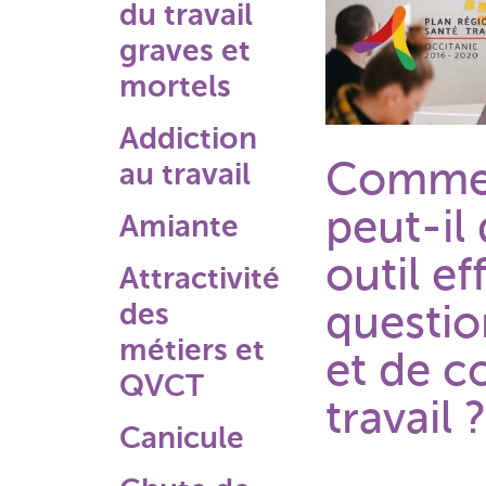
du travail
graves et
mortels
Addiction
Commen
au travail
peut-il
Amiante
outil ef
Attractivité
des
questio
métiers et
et de c
QVCT
travail 
Canicule