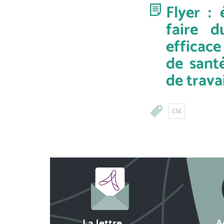
Flyer :
faire 
efficace
de sant
de trava
CSE
La lettre
A