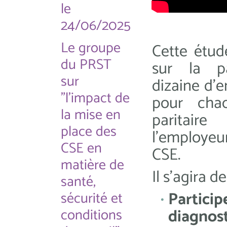
le
24/06/2025
Le groupe
Cette étud
du PRST
sur la pa
sur
dizaine d'e
"l'impact de
pour cha
la mise en
paritair
place des
l'employe
CSE en
CSE.
matière de
Il s'agira de
santé,
Partici
sécurité et
conditions
diagnost