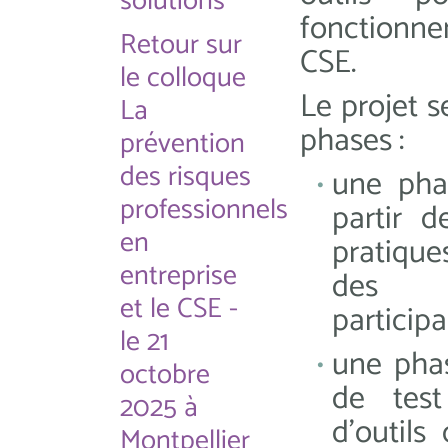
solutions"
fonctionnem
Retour sur
CSE.
le colloque
Le projet s
La
phases :
prévention
des risques
une pha
professionnels
partir d
en
pratique
entreprise
des 
et le CSE -
participa
le 21
une phas
octobre
de test
2025 à
d'outils
Montpellier