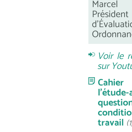
Marcel 
Présid
d'Éva
Ordonnan
Voir le 
sur Yout
Cahier
l'étud
questio
cond
travail
(