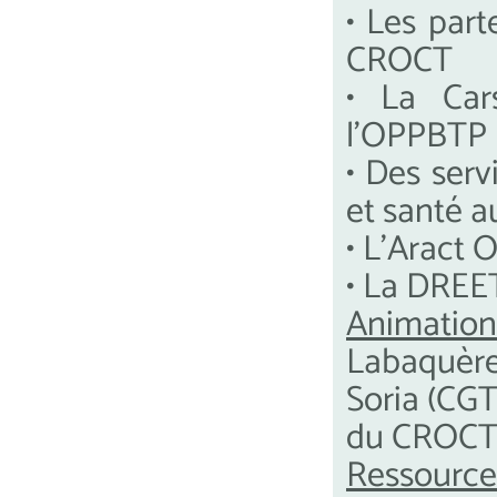
• Les part
CROCT
• La Car
l’OPPBTP
• Des serv
et santé a
• L'Aract 
• La DREE
Animation
Labaquèr
Soria (CGT
du CROC
Ressource