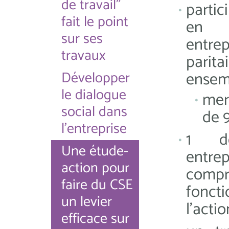
de travail"
partic
fait le point
en v
sur ses
entrep
travaux
parita
Développer
ensemb
le dialogue
mer
social dans
de 
l'entreprise
1 de
Une étude-
entr
action pour
com
faire du CSE
fonc
un levier
l'acti
efficace sur