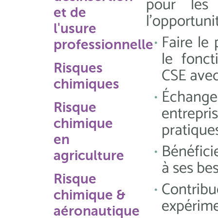
pour les 
et de
l'opportunit
l'usure
Faire le 
professionnelle
le fonc
Risques
CSE avec
chimiques
Échang
Risque
entre
chimique
pratique
en
Bénéfici
agriculture
à ses bes
Risque
Contrib
chimique &
expérime
aéronautique