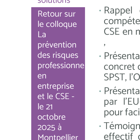
solutions"
Rappel 
Retour sur
compéten
le colloque
CSE en m
La
;
prévention
des risques
Présent
professionnels
concret 
en
SPST, l'O
entreprise
Présenta
et le CSE -
par l'E
le 21
pour faci
octobre
Témoigna
2025 à
effectif
Montpellier