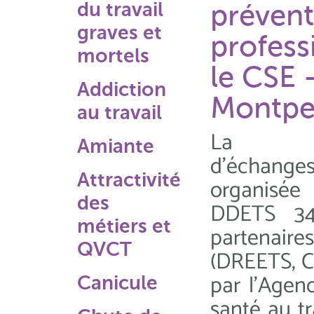
du travail
prévent
graves et
profess
mortels
le CSE 
Addiction
Montpel
au travail
La jo
Amiante
d'échange
Attractivité
organisé
des
DDETS 34
métiers et
partenaires
QVCT
(DREETS, CA
par l’Agen
Canicule
santé au t