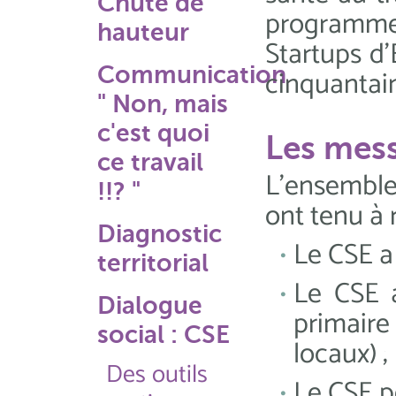
Chute de
programme
hauteur
Startups d’
Communication
cinquantai
" Non, mais
c'est quoi
Les mess
ce travail
L’ensembl
!!? "
ont tenu à 
Diagnostic
Le CSE a 
territorial
Le CSE a
Dialogue
primaire
social : CSE
locaux) ;
Des outils
Le CSE p