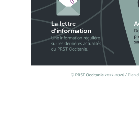
La lettre
A
De
d’information
pr
Une information régulière
sa
sur les dernières actualités
du PRST Occitanie.
©
PRST Occitanie 2022-2026
/
Plan d