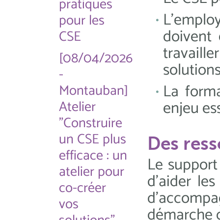
pratiques
L'empl
pour les
doivent 
CSE
travail
[08/04/2026
solutions
-
La form
Montauban]
Atelier
enjeu ess
"Construire
un CSE plus
Des ress
efficace : un
Le support
atelier pour
d’aider le
co-créer
d'accompa
vos
démarche co