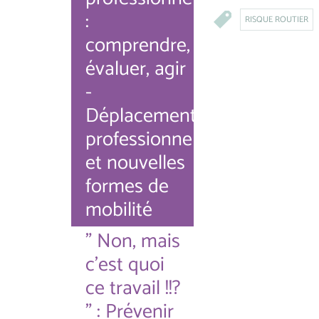
:
RISQUE ROUTIER
comprendre,
évaluer, agir
-
Déplacements
professionnels
et nouvelles
formes de
mobilité
" Non, mais
c'est quoi
ce travail !!?
" : Prévenir