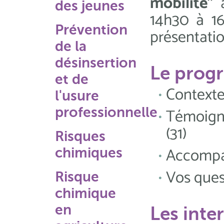
mobilité"
des jeunes
14h30 à 16
Prévention
présentatio
de la
désinsertion
Le pro
et de
Contexte
l'usure
Témoign
professionnelle
(31)
Risques
Accomp
chimiques
Vos ques
Risque
chimique
en
Les inte