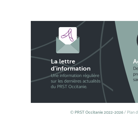
La lettre
A
De
d’information
pr
Une information régulière
sa
sur les dernières actualités
du PRST Occitanie.
©
PRST Occitanie 2022-2026
/
Plan d