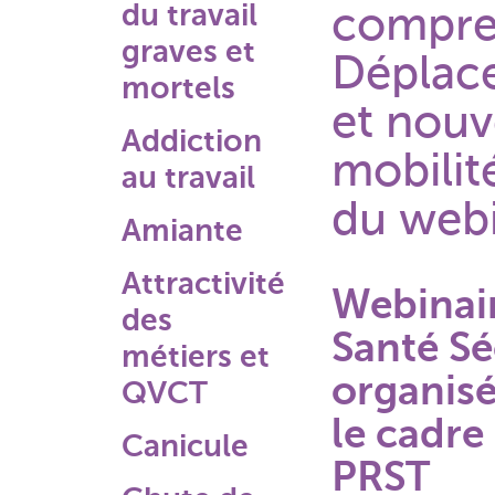
du travail
compren
graves et
Déplace
mortels
et nouv
Addiction
mobilit
au travail
du web
Amiante
Attractivité
Webinai
des
Santé Sé
métiers et
organisé
QVCT
le cadre
Canicule
PRST