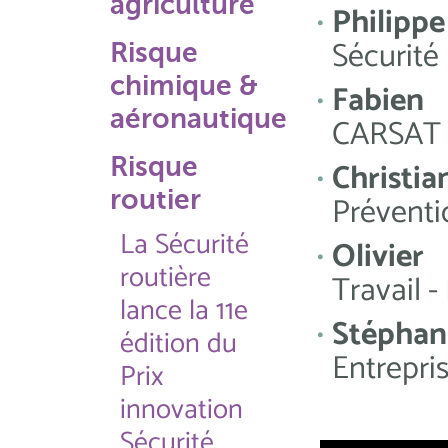
agriculture
Philipp
Sécurité
Risque
chimique &
Fabien
aéronautique
CARSAT 
Risque
Chris
routier
Préventi
La Sécurité
Olivie
routière
Travail 
lance la 11e
Stéph
édition du
Entrepri
Prix
innovation
Sécurité