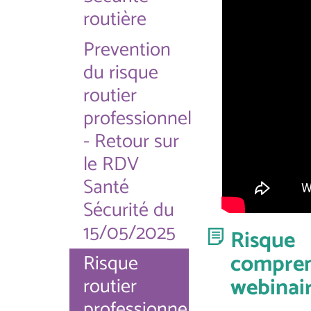
routière
Prevention
du risque
routier
professionnel
- Retour sur
le RDV
Santé
Sécurité du
15/05/2025
Risque
compren
Risque
webinai
routier
professionnel