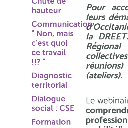
Chute de
Pour acco
hauteur
leurs déma
Communication
d'Occitani
" Non, mais
la DREETS
c'est quoi
Régional
ce travail
collectiv
!!? "
réunions
(ateliers).
Diagnostic
territorial
Le webinai
Dialogue
comprendr
social : CSE
professio
Formation