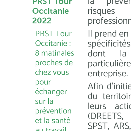
la préve
PRST Tour
risques
Occitanie
professionn
2022
Il prend en
PRST Tour
spécificité
Occitanie :
dont la 
8 matinales
proches de
particuliè
chez vous
entreprise.
pour
Afin d’init
échanger
du territo
sur la
leurs act
prévention
(DREETS,
et la santé
SPST, ARS, 
au travail