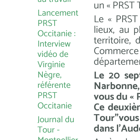
un « PRST T
Lancement
Le « PRST 
PRST
lieux, au 
Occitanie :
territoire
Interview
Commerc
vidéo de
départemen
Virginie
Le 20 sep
Nègre,
référente
Narbonne,
PRST
vous du « 
Occitanie
Ce deuxiè
Tour"vous
Journal du
dans l'Aud
Tour -