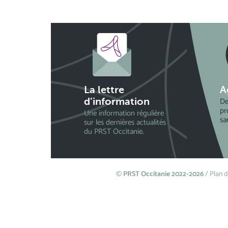
La lettre
A
De
d’information
pr
Une information régulière
sa
sur les dernières actualités
du PRST Occitanie.
©
PRST Occitanie 2022-2026
/
Plan d