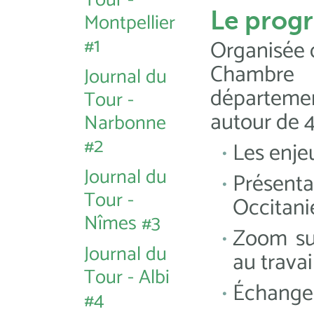
Tour -
Le prog
Montpellier
#1
Organisée d
Chambre 
Journal du
départemen
Tour -
autour de 4
Narbonne
#2
Les enjeu
Journal du
Présent
Tour -
Occitani
Nîmes #3
Zoom sur
Journal du
au travai
Tour - Albi
Échanges
#4