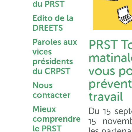
du PRST
Edito de la
DREETS
Paroles aux
PRST To
vices
matinal
présidents
vous po
du CRPST
prévent
Nous
travail
contacter
Du 15 sep
Mieux
15 novemb
comprendre
les partena
le PRST