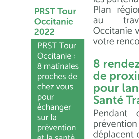
Plan régio
PRST Tour
au tra
Occitanie
Occitanie 
2022
votre renco
PRST Tour
Occitanie :
8 rende
8 matinales
proches de
de proxi
chez vous
pour lan
pour
Santé Tr
échanger
Pendant 
sur la
préventi
prévention
déplacent d
et la santé