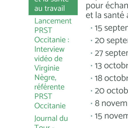
pour échang
au travail
et la santé 
Lancement
15 septem
PRST
20 septe
Occitanie :
Interview
27 septe
vidéo de
13 octobr
Virginie
18 octob
Nègre,
référente
20 octob
PRST
8 novemb
Occitanie
15 nove
Journal du