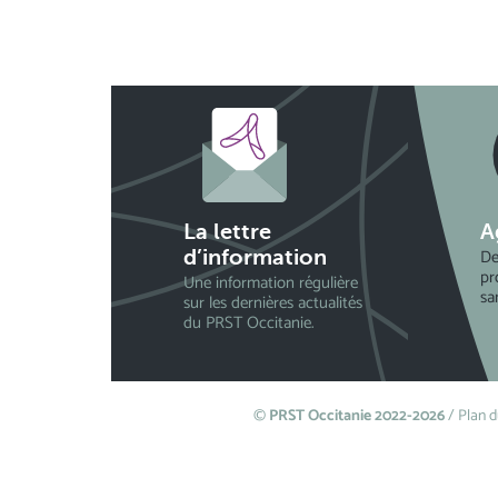
La lettre
A
De
d’information
pr
Une information régulière
sa
sur les dernières actualités
du PRST Occitanie.
©
PRST Occitanie 2022-2026
/
Plan d