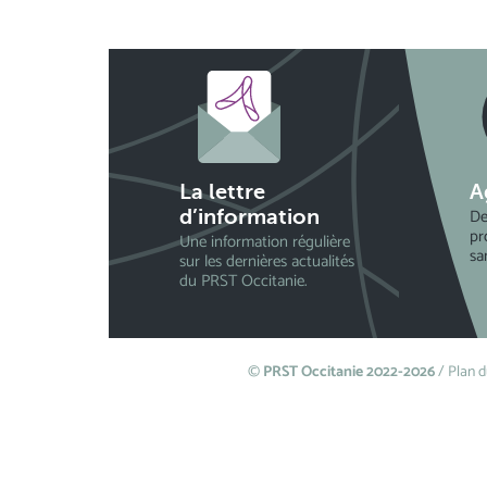
La lettre
A
De
d’information
pr
Une information régulière
sa
sur les dernières actualités
du PRST Occitanie.
©
PRST Occitanie 2022-2026
/
Plan d