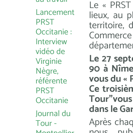
Le « PRST 
Lancement
lieux, au 
PRST
territoire
Occitanie :
Commerc
Interview
départemen
vidéo de
Le 27 sept
Virginie
90 à Nîmes
Nègre,
vous du « 
référente
Ce troisi
PRST
Tour"vous
Occitanie
dans le Ga
Journal du
Après cha
Tour -
nous pub