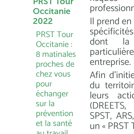
PRST Tour
professionn
Occitanie
Il prend en
2022
spécificité
PRST Tour
dont la 
Occitanie :
particuliè
8 matinales
entreprise.
proches de
chez vous
Afin d’init
pour
du territo
échanger
leurs act
sur la
(DREETS,
prévention
SPST, ARS, 
et la santé
un « PRST T
au travail