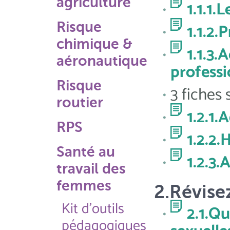
agriculture
1.1.1.
Risque
1.1.2.
chimique &
1.1.3
aéronautique
professi
Risque
3 fiches 
routier
1.2.1.
RPS
1.2.2
Santé au
1.2.3.
travail des
femmes
2.Révise
Kit d'outils
2.1.Q
pédagogiques