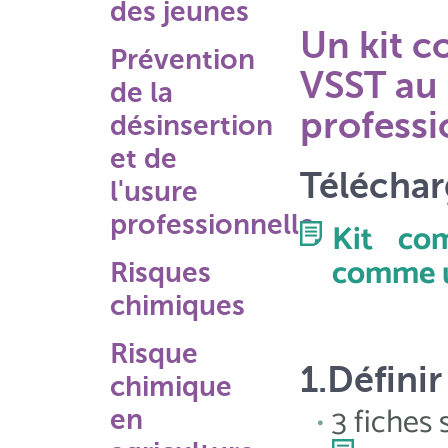
des jeunes
Un kit 
Prévention
VSST au 
de la
professi
désinsertion
et de
Téléchar
l'usure
professionnelle
Kit co
comme u
Risques
chimiques
Risque
1.Définir
chimique
3 fiches 
en