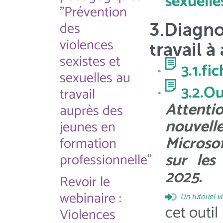
sexuelle
"Prévention
des
3.Diagno
violences
travail 
sexistes et
3.1.f
sexuelles au
3.2.Ou
travail
Attenti
auprès des
nouvell
jeunes en
Microso
formation
sur les
professionnelle"
2025.
Revoir le
webinaire :
Un tutoriel v
cet outil
Violences