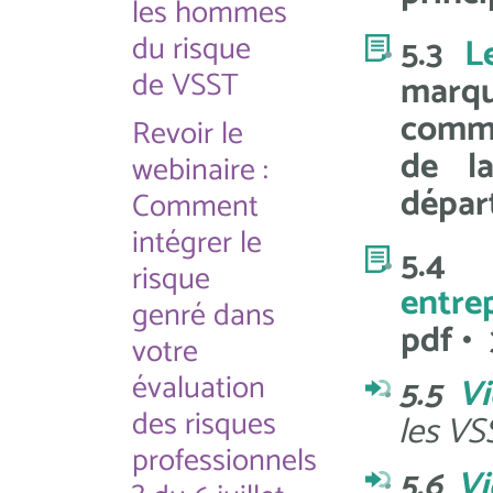
les hommes
du risque
5.3
L
de VSST
marq
commu
Revoir le
de l
webinaire :
dépar
Comment
intégrer le
5
risque
entrep
genré dans
pdf • 
votre
évaluation
5.5
Vi
des risques
les VS
professionnels
5.6
Vi