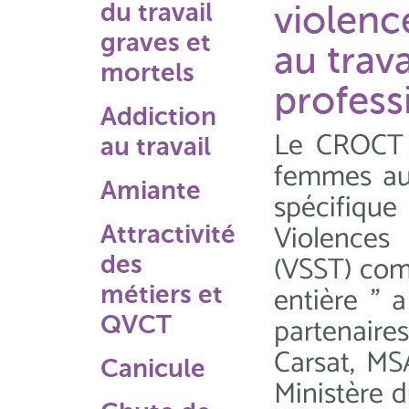
du travail
violenc
graves et
au trav
mortels
profess
Addiction
Le CROCT O
au travail
femmes au 
Amiante
spécifique
Violences 
Attractivité
(VSST) com
des
entière " 
métiers et
partenaire
QVCT
Carsat, MS
Canicule
Ministère d