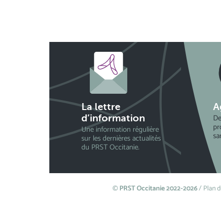
La lettre
A
De
d’information
pr
Une information régulière
sa
sur les dernières actualités
du PRST Occitanie.
©
PRST Occitanie 2022-2026
/
Plan d