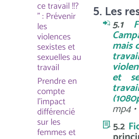
ce travail !!?
5. Les re
" : Prévenir
5.1
F
les
Camp
violences
mais c
sexistes et
trava
sexuelles au
violen
travail
et se
Prendre en
travai
compte
(1080
l'impact
mp4 •
différencié
sur les
5.2
Fi
femmes et
princi