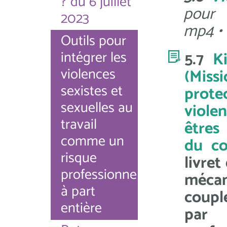
? du 6 juillet
pour 
2023
mp4
•
Outils pour
intégrer les
5.7
K
violences
(Miss
sexistes et
prote
sexuelles au
violen
travail
êtres
comme un
du co
risque
livre
professionnel
mécan
à part
couple
entière
par 