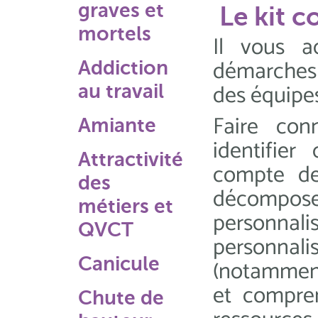
graves et
Le kit 
mortels
Il vous a
démarches 
Addiction
des équipes
au travail
Faire conn
Amiante
identifie
Attractivité
compte de 
des
décompose 
métiers et
personnali
QVCT
personnalis
Canicule
(notamment
et compren
Chute de