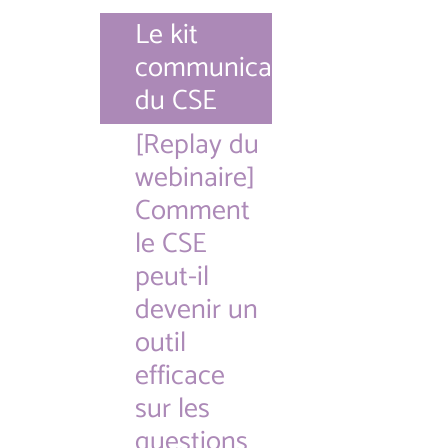
Le kit
communication
du CSE
[Replay du
webinaire]
Comment
le CSE
peut-il
devenir un
outil
efficace
sur les
questions