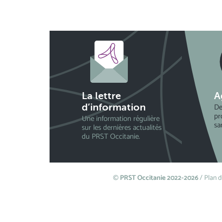
La lettre
A
De
d’information
pr
Une information régulière
sa
sur les dernières actualités
du PRST Occitanie.
©
PRST Occitanie 2022-2026
/
Plan d