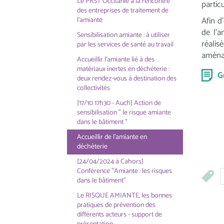
Le PRST Occitanie à la rencontre
partic
des entreprises de traitement de
Afin d
l'amiante
de l’a
Sensibilisation amiante : à utiliser
réalis
par les services de santé au travail
aména
Accueillir l'amiante lié à des
matériaux inertes en déchèterie :
G
deux rendez-vous à destination des
collectivités
[17/10 17h30 - Auch] Action de
sensibilisation " le risque amiante
dans le bâtiment "
Accueillir de l'amiante en
déchèterie
[24/04/2024 à Cahors]
Conférence "Amiante : les risques
dans le bâtiment"
Le RISQUE AMIANTE, les bonnes
pratiques de prévention des
différents acteurs - support de