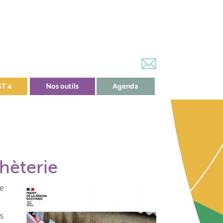
ST 4
Nos outils
Agenda
chèterie
e
s