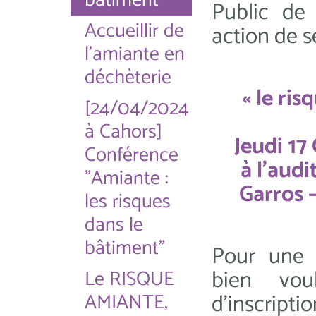
bâtiment "
Public de 
Accueillir de
action de s
l'amiante en
déchèterie
« le ri
[24/04/2024
à Cahors]
Jeudi 17
Conférence
à l'aud
"Amiante :
Garros 
les risques
dans le
bâtiment"
Pour une 
bien voul
Le RISQUE
AMIANTE,
d’inscripti