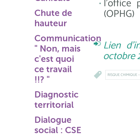
l'office
(OPHG)
Chute de
hauteur
Communication
Lien d'i
" Non, mais
octobre 
c'est quoi
ce travail
RISQUE CHIMIQUE 
!!? "
Diagnostic
territorial
Dialogue
social : CSE