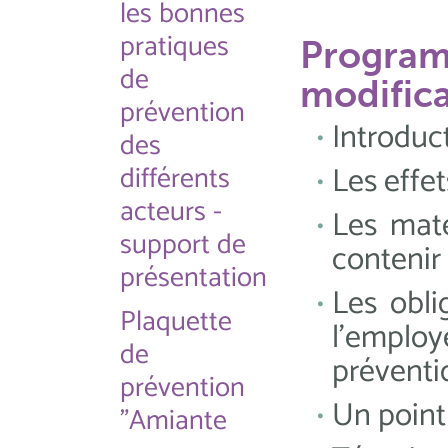
les bonnes
pratiques
Program
de
modifica
prévention
Introduc
des
différents
Les effet
acteurs -
Les maté
support de
contenir
présentation
Les obli
Plaquette
l'employe
de
préventi
prévention
Un point
"Amiante