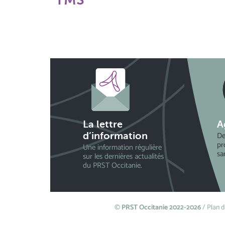
La lettre
A
De
d’information
pr
Une information régulière
sa
sur les dernières actualités
du PRST Occitanie.
©
PRST Occitanie 2022-2026
/
Plan d