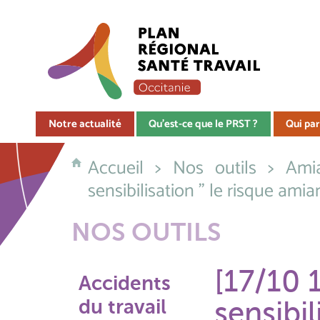
Notre actualité
Qu'est-ce que le PRST ?
Qui par
Accueil
>
Nos outils
>
Ami
sensibilisation " le risque ami
NOS OUTILS
[17/10 
Accidents
du travail
sensibil