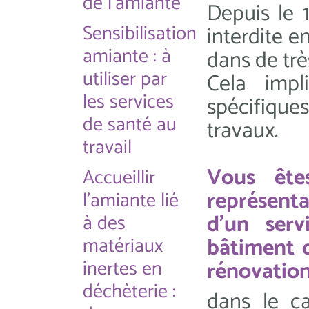
de l'amiante
Depuis le 1
Sensibilisation
interdite e
amiante : à
dans de tr
utiliser par
Cela imp
les services
spécifiques
de santé au
travaux.
travail
Vous êt
Accueillir
représenta
l'amiante lié
d’un serv
à des
matériaux
bâtiment o
inertes en
rénovation
déchèterie :
dans le c