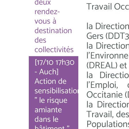
deux
Travail Occ
rendez-
vous à
la Directio
destination
Gers (DDT3
des
la Directi
collectivités
l'Environ
[17/10 17h30
(DREAL) et
- Auch]
la Direct
Action de
l'Emploi,
sensibilisation
Occitanie 
" le risque
la Directi
amiante
Travail, de
dans le
Population