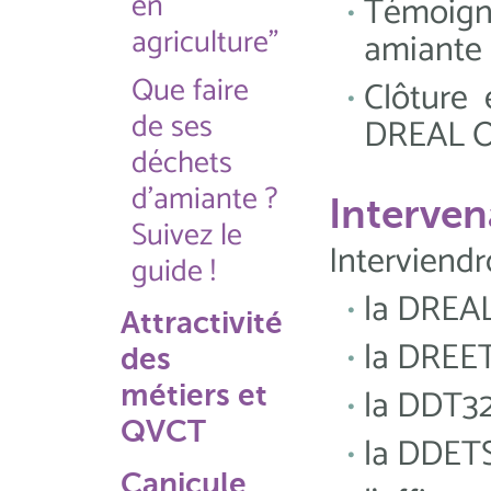
en
Témoign
agriculture"
amiante
Que faire
Clôture 
de ses
DREAL O
déchets
d'amiante ?
Interven
Suivez le
Interviend
guide !
la DREAL
Attractivité
la DREET
des
métiers et
la DDT32
QVCT
la DDET
Canicule