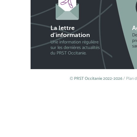
La lettre
A
De
d’information
pr
Une information régulière
sa
sur les dernières actualités
du PRST Occitanie.
©
PRST Occitanie 2022-2026
/
Plan d