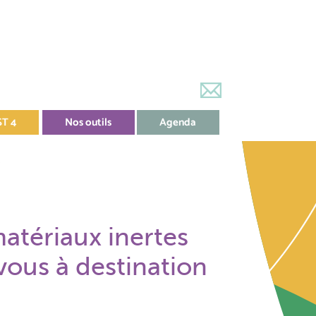
ST 4
Nos outils
Agenda
s
matériaux inertes
vous à destination