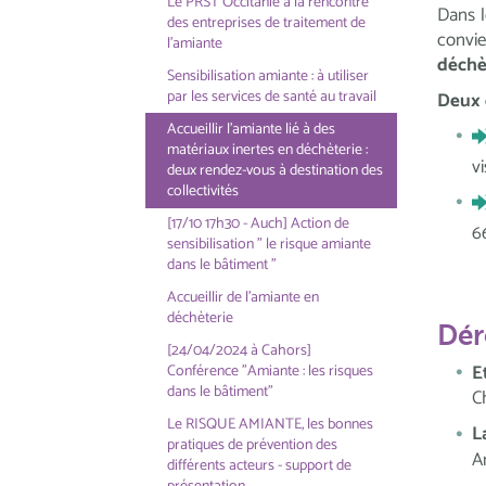
Le PRST Occitanie à la rencontre
Dans l
des entreprises de traitement de
convi
l'amiante
déchè
Sensibilisation amiante : à utiliser
par les services de santé au travail
Deux 
Accueillir l'amiante lié à des
matériaux inertes en déchèterie :
vi
deux rendez-vous à destination des
collectivités
[17/10 17h30 - Auch] Action de
6
sensibilisation " le risque amiante
dans le bâtiment "
Accueillir de l'amiante en
déchèterie
Dér
[24/04/2024 à Cahors]
E
Conférence "Amiante : les risques
dans le bâtiment"
C
Le RISQUE AMIANTE, les bonnes
L
pratiques de prévention des
A
différents acteurs - support de