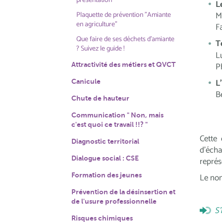
présentation
L
M
Plaquette de prévention "Amiante
en agriculture"
F
Que faire de ses déchets d'amiante
T
? Suivez le guide !
L
P
Attractivité des métiers et QVCT
L
Canicule
B
Chute de hauteur
Communication " Non, mais
c'est quoi ce travail !!? "
Cette 
Diagnostic territorial
d'écha
Dialogue social : CSE
représ
Le nom
Formation des jeunes
Prévention de la désinsertion et
de l'usure professionnelle
S'
Risques chimiques